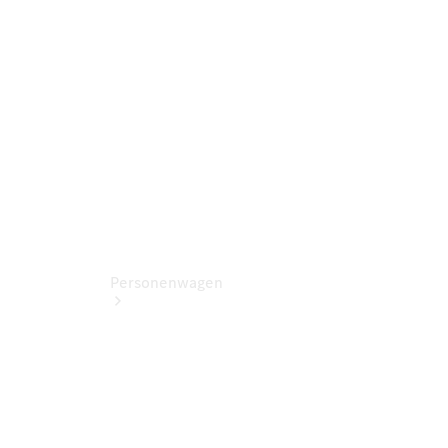
Kontaktformular
Servicetermin
buchen
Personenwagen
Jetzt