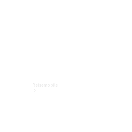
entdecken
Ansprechpartner
Standorte &
Öffnungszeiten
Reisemobile