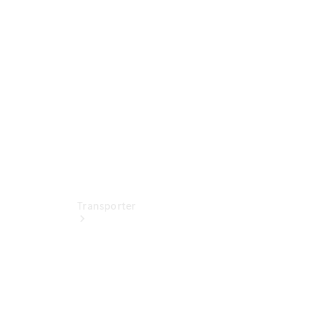
Jetzt
entdecken
Ansprechpartner
Standorte &
Öffnungszeiten
Transporter