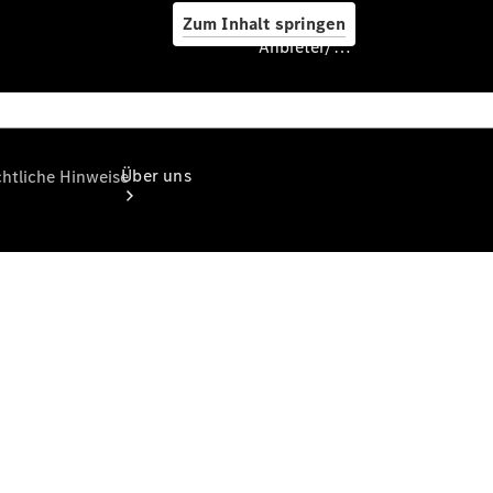
Zum Inhalt springen
Anbieter/Datenschutz
Anbieter/Datenschutz
Über uns
Standorte &
Öffnungszeiten
Ansprechpartner
Offene
Stellen
Unternehmen