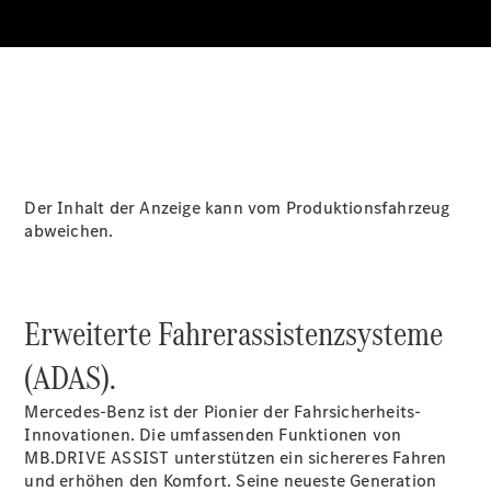
Über uns
Der Inhalt der Anzeige kann vom Produktionsfahrzeug
abweichen.
Unternehmen
Ansprechpartner
Offene
Erweiterte Fahrerassistenzsysteme
Stellen
Standorte &
(ADAS).
Öffnungszeiten
Mercedes-Benz ist der Pionier der Fahrsicherheits-
Kontaktformular
Innovationen. Die umfassenden Funktionen von
Servicetermin
MB.DRIVE
ASSIST
unterstützen ein sichereres Fahren
buchen
und erhöhen den Komfort. Seine neueste Generation