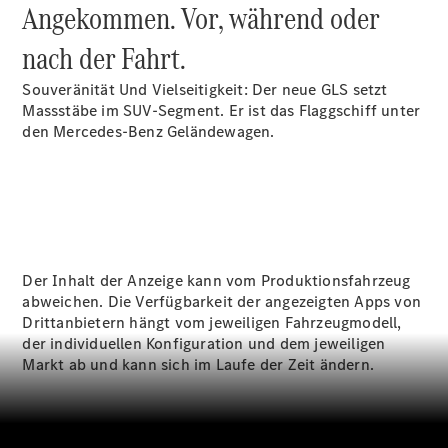
Räder &
Angekommen. Vor, während oder
Reifen
Wartung,
nach der Fahrt.
Reparatur
&
Souveränität Und Vielseitigkeit: Der neue GLS setzt
Garantie
Massstäbe im SUV-Segment. Er ist das Flaggschiff unter
den Mercedes-Benz Geländewagen.
Der Inhalt der Anzeige kann vom Produktionsfahrzeug
abweichen. Die Verfügbarkeit der angezeigten Apps von
Drittanbietern hängt vom jeweiligen Fahrzeugmodell,
der individuellen Konfiguration und dem jeweiligen
Übersicht
Markt ab und kann sich im Laufe der Zeit ändern.
Reparatur
Service &
Garantie
Rückrufe