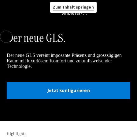
Zum Inhalt springen
Anbieter/Datenschutz
Service &
Zubehör
Der neue GLS.
Der neue GLS vereint imposante Präsenz und grosszügigen
Raum mit luxuriösem Komfort und zukunftsweisender
Technologie.
Servicetermin
buchen
Jetzt konfigurieren
Digitale
Extras
Ladelösungen
Unterwegs
laden
Pannen- &
Unfallhilfe
Highlights