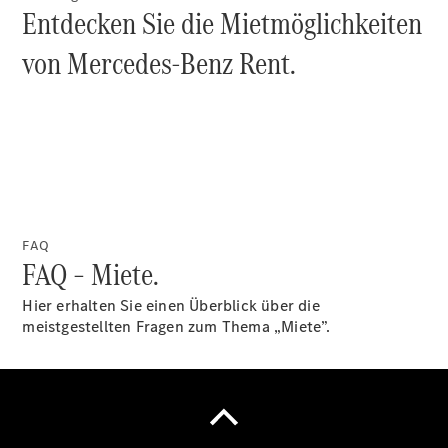
Ersatzteile
Entdecken Sie die Mietmöglichkeiten
Accessories
von Mercedes-Benz Rent.
Digitale
Broschüre
Fahrzeugzubehör
Collection
FAQ
Betriebsanleitungen
FAQ – Miete.
Hier erhalten Sie einen Überblick über die
Servicetermin
meistgestellten Fragen zum Thema „Miete”.
buchen