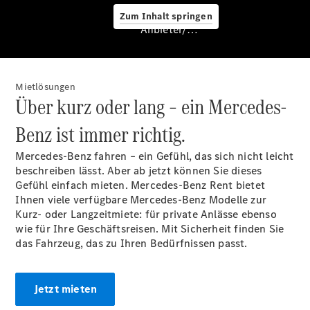
Zum Inhalt springen
Anbieter/Datenschutz
Service &
Zubehör
Mietlösungen
Über kurz oder lang – ein
Mercedes-
Benz
ist immer richtig.
Mercedes-Benz
fahren – ein Gefühl, das sich nicht leicht
beschreiben lässt. Aber ab jetzt können Sie dieses
Servicetermin
Gefühl einfach mieten.
Mercedes
-Benz Rent bietet
buchen
Ihnen viele verfügbare
Mercedes
-Benz Modelle zur
Digitale
Kurz- oder Langzeitmiete: für private Anlässe ebenso
Extras
wie für Ihre Geschäftsreisen. Mit Sicherheit finden Sie
Ladelösungen
das Fahrzeug, das zu Ihren Bedürfnissen passt.
Unterwegs
laden
Pannen- &
Jetzt mieten
Unfallhilfe