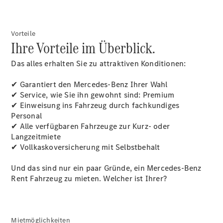
Räder &
Reifen
Wartung,
Reparatur
Vorteile
Ihre Vorteile im Überblick.
&
Garantie
Das alles erhalten Sie zu attraktiven Konditionen:
✔ Garantiert den
Mercedes-Benz
Ihrer Wahl
✔ Service, wie Sie ihn gewohnt sind: Premium
✔ Einweisung ins Fahrzeug durch fachkundiges
Personal
✔ Alle verfügbaren Fahrzeuge zur Kurz- oder
Langzeitmiete
✔ Vollkaskoversicherung mit Selbstbehalt
Und das sind nur ein paar Gründe, ein
Mercedes
-Benz
Übersicht
Rent Fahrzeug zu mieten. Welcher ist Ihrer?
Reparatur
Service &
Garantie
Rückrufe
Mietmöglichkeiten