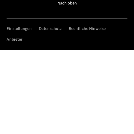
Über uns
Unternehmen
Ansprechpartner
Offene
Stellen
Standorte &
Öffnungszeiten
Kontaktformular
Servicetermin
buchen