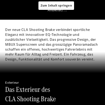
Zum Inhalt springen
Anbieter/Datenschutz
Service &
Zubehör
Der neue CLA Shooting Brake verbindet sportliche
Eleganz mit innovativer EQ-Technologie und
zusätzlicher Vielseitigkeit. Das progressive Design, der
MBUX Superscreen und das grosszügige Panoramadach
schaffen ein offenes, hochwertiges Fahrerlebnis mit
mehr Raum für Alltag und Freizeit. Ein Fahrzeug, das
Design, Funktionalität und Komfort souverän vereint.
Servicetermin
buchen
Digitale
Extras
Ladelösungen
Exterieur
Unterwegs
Das Exterieur des
laden
Pannen- &
CLA Shooting Brake
Unfallhilfe