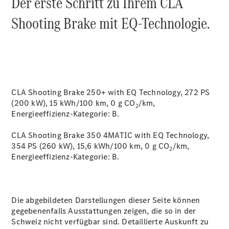
Der erste Schritt zu Ihrem CLA
Shooting Brake mit EQ-Technologie.
Über uns
CLA Shooting Brake 250+ with EQ Technology, 272 PS
(200 kW), 15 kWh/100 km, 0 g CO
/km,
2
Energieeffizienz-Kategorie:
B.
Unternehmen
Ansprechpartner
CLA Shooting Brake 350 4MATIC with EQ Technology,
Offene
354 PS (260 kW), 15,6 kWh/100 km, 0 g CO
/km,
2
Stellen
Energieeffizienz-Kategorie:
B.
Standorte &
Öffnungszeiten
Die abgebildeten Darstellungen dieser Seite können
Kontaktformular
gegebenenfalls Ausstattungen zeigen, die so in der
Servicetermin
Schweiz nicht verfügbar sind. Detaillierte Auskunft zu
buchen