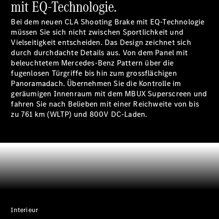
Räder &
mit EQ-Technologie.
Reifen
Wartung,
Bei dem neuen CLA Shooting Brake mit EQ-Technologie
Reparatur
müssen Sie sich nicht zwischen Sportlichkeit und
&
Vielseitigkeit entscheiden. Das Design zeichnet sich
Garantie
durch durchdachte Details aus. Von dem Panel mit
beleuchtetem Mercedes-Benz Pattern über die
fugenlosen Türgriffe bis hin zum grossflächigen
Panoramadach. Übernehmen Sie die Kontrolle im
geräumigen Innenraum mit dem MBUX Superscreen und
fahren Sie nach Belieben mit einer Reichweite von bis
zu 761 km (WLTP) und 800V DC-Laden.
Übersicht
Reparatur
Service &
Garantie
Interieur
Rückrufe