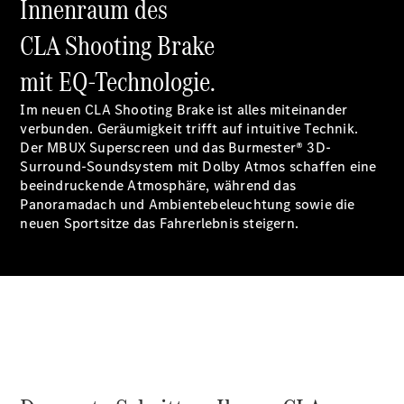
Innenraum des
Ersatzteile
Accessories
CLA Shooting Brake
mit EQ-Technologie.
Im neuen CLA Shooting Brake ist alles miteinander
verbunden. Geräumigkeit trifft auf intuitive Technik.
Der MBUX
Superscreen
und das Burmester® 3D-
Digitale
Surround-Soundsystem mit Dolby
Atmos
schaffen eine
Broschüre
beeindruckende Atmosphäre, während das
Fahrzeugzubehör
Panoramadach und
Ambientebeleuchtung
sowie die
Collection
neuen
Sportsitze
das Fahrerlebnis steigern.
Betriebsanleitungen
Servicetermin
buchen