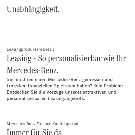
Unabhängigkeit.
Über uns
Leasingprodukt im Detail
Leasing - So personalisierbar wie Ihr
Unternehmen
Mercedes-Benz.
Ansprechpartner
Offene
Sie möchten einen Mercedes-Benz geniessen und
Stellen
trotzdem finanziellen Spielraum haben? Kein Problem:
Standorte &
Entdecken Sie die Vorzüge unseres attraktiven und
Öffnungszeiten
personalisierbaren Leasingangebots.
Kontaktformular
Servicetermin
buchen
Mercedes-Benz Finance Kundenportal
Immer für Sie da.