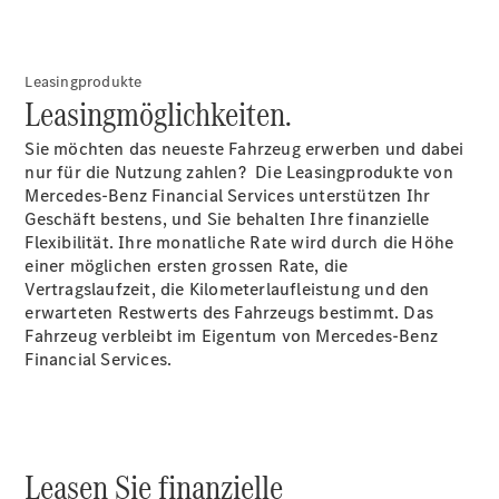
Intelligente
Fahrzeugsteuerung
Garantie
und
Leasingprodukte
Leasingmöglichkeiten.
Original-
Teile
Sie möchten das neueste Fahrzeug erwerben und dabei
Mercedes-
nur für die Nutzung zahlen? Die Leasingprodukte von
Benz
Mercedes-Benz Financial Services unterstützen Ihr
QualityService
Geschäft bestens, und Sie behalten Ihre finanzielle
Digitale
Flexibilität. Ihre monatliche Rate wird durch die Höhe
Extras
einer möglichen ersten grossen Rate, die
Vertragslaufzeit, die Kilometerlaufleistung und den
Servicetermin
erwarteten Restwerts des Fahrzeugs bestimmt. Das
buchen
Fahrzeug verbleibt im Eigentum von Mercedes-Benz
Financial Services.
Leasen Sie finanzielle